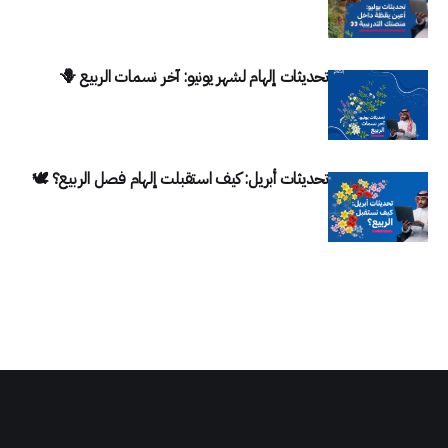
تحديثات إلهام لشهر يونيو: آخر نسمات الربيع 🪻
تحديثات أبريل: كيف استقبلت إلهام فصل الربيع؟ 🕊️