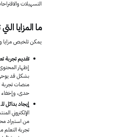
التسهيلات والاقتراح
ما المزايا الت
يمكن تلخيص مزايا ون
تقديم تجربة ت
إظهار المحتوى
بشكل قد يوحي 
منصات تجربة 
حدى، وإخفاء ال
إيجاد بدائل للـ SCORM وملفات التعلم الخارجية:
الإلكتروني الم
من استيراد مح
تجربة التعلم م