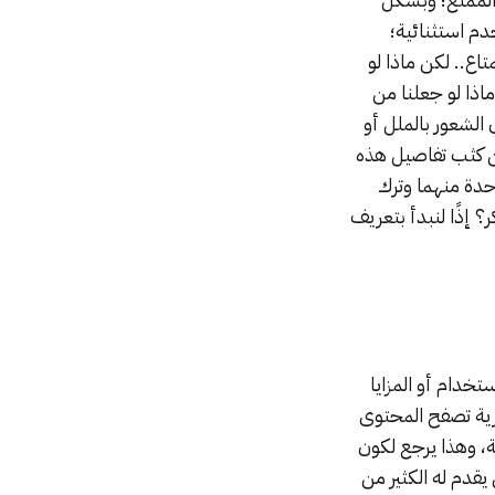
 استثنائية؛
اع.. لكن ماذا لو
اذا لو جعلنا من
 الشعور بالملل أو
ا، دعنا نتناول عن كثب تفاصيل هذه
وجب عليك اختيار واحدة منهما وترك
؟ إذًا لنبدأ بتعريف
تخدام أو المزايا
رية تصفح المحتوى
ة، وهذا يرجع لكون
يقدم له الكثير من