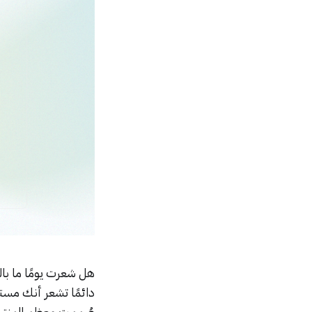
هل شعرت يومًا ما ب
دائمًا تشعر أنك مست
صُممت معظم المنتجات