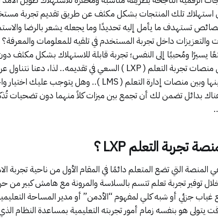
ستهلاك تلك المنتجات بشكل مكثف عن طريق تقديم تجربة مستخدم
خصائص تستهدف ما يأمل إليه تحديدًا وما يجعله يشعر بالرضا والاستمت
ات والتعزيزات داخل تجربة المستخدم في تلقيه للمعلومات والمعرفة؟ م
تعًا يسيرًا ومُحببًا إلى النفس؛ تجربة قابلة للاستهلاك بشكل مكثف دون
الضيق؟ هذا ما تحاول منصات تجربة التعلم ( LXP ) السعي في تقديمه.. لذ
المنصات وما الفرق بينها وبين منصات إدارة التعلم ( LMS ).. وهل يت
 هناك بدائل تضمن لك أن تجمع بين ميزات كلاً منهما دون تضحيات تُذكر
.
ة تجربة التعلم LXP ؟
المنصة التي تضع المتعلم دائمًا في المقام الأول من ناحية تجربة الاس
ال توفير تجربة تعلم تتسم بالسلاسة والمرونة مع هامش كبير من ح
ع غياب جزئي أو شبه كلي لمفهوم “الأدمن” أو مدير المساحة التعليمي
ت يتولى هو بنفسه زمام أمور تجربته التعليمية بمساعدة النظام الذي 