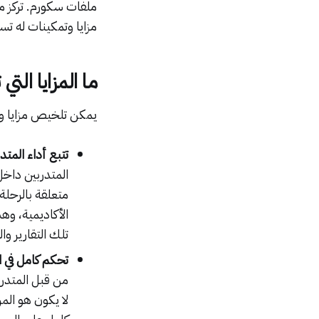
ملفات سكورم. تركز م
مزايا وتمكينات له تس
ما المزايا الت
يمكن تلخيص مزايا ون
تتبع أداء المت
المتدربين داخل
متعلقة بالرحلة 
الأكاديمية، وه
تلك التقارير وا
تحكم كامل في 
من قبل المتدرب
لا يكون هو الم