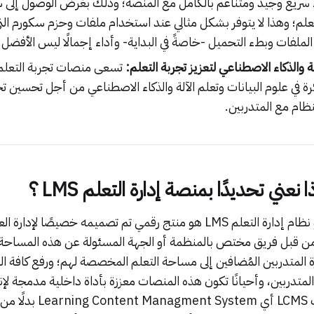
 سريع وجيد ومتناغم بالكامل مع المنصة؛ وذلك بغرض الوصول إلى 
علم؛ وهذا لا يتوفر بشكل مثالي عند استخدام ملفات وحزم سكورم ال
لفات وبطء التحميل -خاصةً في البداية- وأداء إجمالًا ليس الأفضل.
 والذكاء الاصطناعي لتعزيز تجربة التعلم:
تسعى منصات تجربة التعلم
رة في علوم البيانات وتعلم الآلة والذكاء الاصطناعي من أجل تحسين تج
نظام مع المتدربين.
 نعني تحديدًا بمنصة إدارة التعلم LMS ؟
منصة إدارة التعلم أو نظام إدارة التعلم LMS هو منتج رقمي تم تصميمه خصيصًا 
ن قبل فريق مختص بالمنظمة أو الجهة المسئولة عن هذه المساحة ا
ة المتدربين المُضافين إلى مساحة التعلم المخصصة لهم؛ ورفع كافة ال
المتدربين، وأحيانًا تكون هذه المنصات معززة بأداة داخلية مدمجة ل
المحتوى لتكون بذلك LCMS أي em