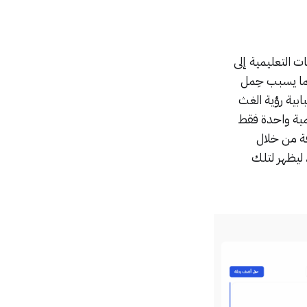
ت التعليمية إلى
ما يسبب حِمل
بية رؤية الغث
مية واحدة فقط
ة من خلال
ليظهر لتلك