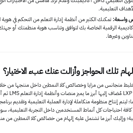
توى التعليمي داخل أكاديميتك وعدم ترك هامش من الاختيارات الت
أهداف التعليمية.
 واسعة:
تمكنك الكثير من أنظمة إدارة التعلم من التحكم في هوية 
لأكاديمية الرقمية الخاصة بك لتوافق وتناسب هوية منظمتك أو جهتك 
عناوين وغيرها.
م تلك الحواجز وأزالت عنك عبء الاختيار؟
ليط متجانس من مزايا وخصائص كلا النمطين داخل منتجها من خلال تو
منصات تجربة التعلم LXP 
؛ ليتم إنتاج منظومة متكاملة لإدارة العملية التعليمية وتقديم برنام
كافة احتياجات كل أنماط المستخدمين داخل التجربة التعليمية، سواء
مية؛ وإليك أبرز ما تشتمل عليه إلهام من خصائص كلا النمطين من من