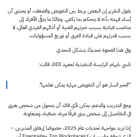
يقول التقرير إن البعض يربط بين التفويض والضعف، أو يخشى أن
يُساء فهمه بأنه لا يتحكم بما يكفي. وغالبًا ما يترقّى الأفراد إلى
مناصب قيادية بسبب خبرتهم الفنية أو أدائهم الفردي العالي، لا
بسبب قدرتهم على قيادة الفرق أو توزيع المسؤوليات.
وفي هذا الفجوة تحديدًا، يتشكل التحدي.
تاسي بايهام، الرئيسة التنفيذية لمعهد DDI، قالت:
"الخبر السار هو أن التفويض مهارة يمكن تعلمها".
ومع التدريب والدعم، يمكن لأي قائد أن يتحول من شخص يغرق
في التفاصيل إلى شخص يبني فرقًا مرنة، صحّية، ومتعاونة.
إذا تريد مواجهة تحديات عام 2025، خصوصًا إرهاق المديرين –
الذي تتوقع مؤسسات كـTop Workplaces وEnergage أن