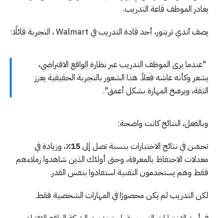
يغادر الموظف قاعة التدريب.
يصف آندي ترينور، أحد قادة التدريب في Walmart ، التجربة قائلًا:
"عندما يرى الموظف التدريب عبر نظارة الواقع الافتراضي،
يشعر وكأنه عاشه فعلاً. هذا الشعور بالتجربة الحقيقية يعزز
الثقة، ويرسّخ المهارة بشكل أعمق".
وبالفعل، النتائج كانت واضحة:
تحسّن في نتائج الاختبارات بنسبة تصل إلى
15٪
، وزيادة في
معدلات الاحتفاظ بالمعرفة، وحتى أولئك الذين شاهدوا زملاءهم
فقط وهم يستخدمون التقنية استفادوا بنفس القدر.
لكن التدريب لم يكن محصورًا في المهارات الشخصية فقط.