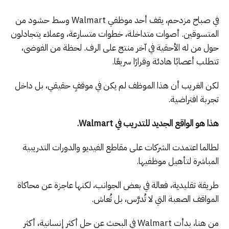
في صباح مزدحم، يقف أحد موظفي Walmart وسط حشود من
المتسوقين. أصوات متداخلة، خطوات متسارعة، وعملاء يتجادلون
حول من له الأحقية في آخر منتج على الرف. لحظة من الفوضى،
تتطلب أعصابًا هادئة وقرارًا سريعًا.
لكن الغريب أن هذا الموظف لم يكن في موقفٍ حقيقي، بل داخل
تجربة افتراضية.
هذا هو الواقع الجديد للتدريب في Walmart.
لطالما اعتمدت الشركات على مقاطع الفيديو والدورات التدريبية
المباشرة لتأهيل موظفيها.
طريقة تقليدية، فعالة في بعض الجوانب، لكنها عاجزة عن محاكاة
المواقف الصعبة التي لا تُدرَّس، بل تُعاش.
من هنا، بدأت Walmart في البحث عن حلٍ أكثر إنسانية، أكثر