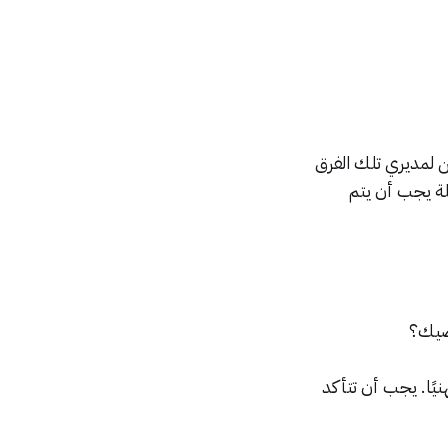
ن لمديري تلك الفرق
نظماتهم عن طريق استطلاعات آراء الموظفين. وهنا أهم 3 أسئلة يجب أن يتم
رضيك؟
يًا. يجب أن تتأكد