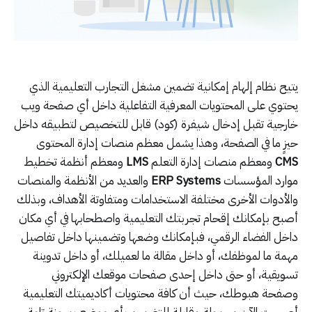
يتيح نظام إلهام إمكانية تضمين مشغل التجارب التعليمية الذي
يحتوي على المحتويات المعرفية التفاعلية داخل أي صفحة ويب
خارجية تقبل إدخال شيفرة (كود) قابل للتخصيص لتطبيقه داخل
حيزٍ ما في الصفحة، وهذا يشمل معظم منصات إدارة المحتوى
CMS
ومعظم منصات إدارة التعلم
LMS
ومعظم أنظمة تخطيط
موارد المؤسسات
ERP Systems
والعديد من الأنظمة والمنصات
والأدوات الأخرى مختلفة الاستخدامات ومتفاوتة الأهداف، وبذلك
أصبح بإمكانك إقحام تجربتك التعليمية واصطحابها في أي مكان
داخل الفضاء الرقمي، فبإمكانك وضعها وتضمينها داخل تفاصيل
مهمة ما لموظفك، أو داخل مقالة ما لعميلك، أو داخل تدوينة
تسويقية، أو حتى داخل إحدى صفحات موقعك الإلكتروني
وصفحة هبوطك، حيث أن كافة محتويات أكاديميتك التعليمية