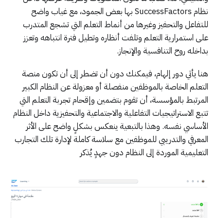
نظام SuccessFactors بها بعض الجمود، مع غياب واضح
للتفاعل والتحفيز وغيرها من أنماط التعلم التي تشجع المتدرب
على استمرارية التعلم وتلفت أنظاره وتطيل فترة انتباهه وتعزز
بداخله روح التنافسية والإنجاز.
هنا يأتي دور إلهام، فيمكنك دون أن تضطر إلى أن تكون منصة
التعلم الخاصة بالموظفين منفصلة أو معزولة عن النظام الكبير
المرتبط بالمؤسسة، أن تقوم بتضمين وإقحام تجربة التعلم التي
تتبع الاستراتيجيات التفاعلية والاجتماعية والتحفيزية داخل النظام
الأساسي نفسه. وهذا بالتبعية ينعكس بشكلٍ واضح على الأثر
المعرفي والتدريبي للموظفين مع سلاسة كاملة لإدارة تلك التجارب
التعليمية الموردة إلى النظام دون جهدٍ يُذكر